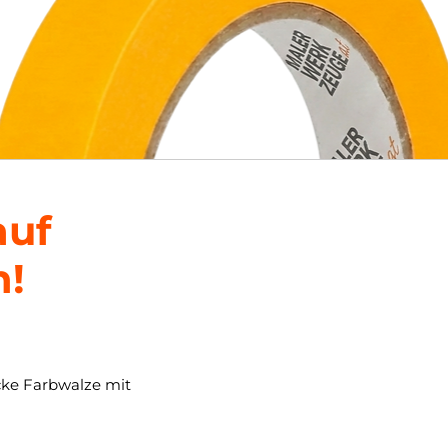
auf
n!
icke Farbwalze mit